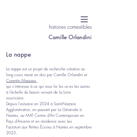
histoires comestibles
Camille Orlandini
La nappe
La nappe est un projet de recherche création au
long cours
mené en duo par Camille Orlandini et
Corentin Massaux
qui s’intéresse à ce qui nous lie les un·es les autres
à l’échelle du bassin versant de la Loire
nourricière.
Depuis l'estuaire en 2024 à
Saint-Nazaire
Agglomération
, en passant par
La Générale à
Nantes, au
MAT Centre d’Art Contemporain en
Pays d’Ancenis
et en résidence avec
Les
Factotum
aux
Petites Écuries
à Nantes en septembre
2025,